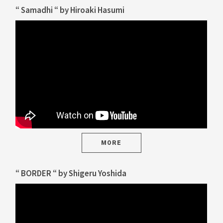
“ Samadhi “ by Hiroaki Hasumi
MORE
“ BORDER “ by Shigeru Yoshida