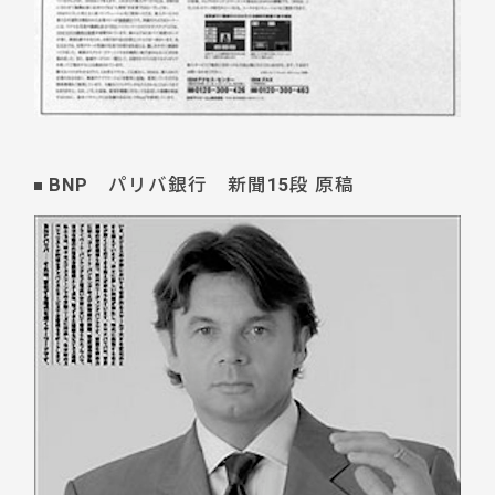
BNP パリバ銀行 新聞15段 原稿